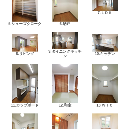
7.ＬＤＫ
5.シューズクローク
6.納戸
9.ダイニングキッチ
8.リビング
10.キッチン
ン
11.カップボード
12.和室
13.ＷＩＣ