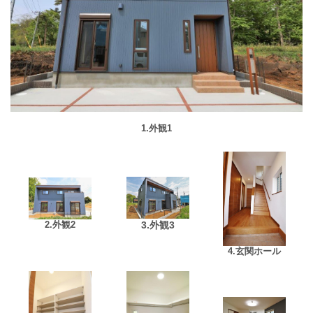
1.外観1
2.外観2
3.外観3
4.玄関ホール